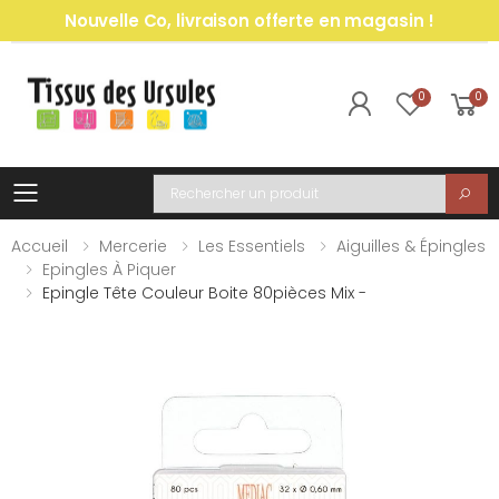
Nouvelle Co, livraison offerte en magasin !
0
0
Toggle mobile menu
Recherche
Accueil
Mercerie
Les Essentiels
Aiguilles & Épingles
Epingles À Piquer
Epingle Tête Couleur Boite 80pièces Mix -