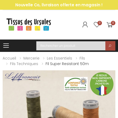
Nouvelle Co, livraison offerte en magasin !
0
0
Toggle mobile menu
Recherche
Accueil
Mercerie
Les Essentiels
Fils
Fils Techniques
Fil Super Resistant 50m