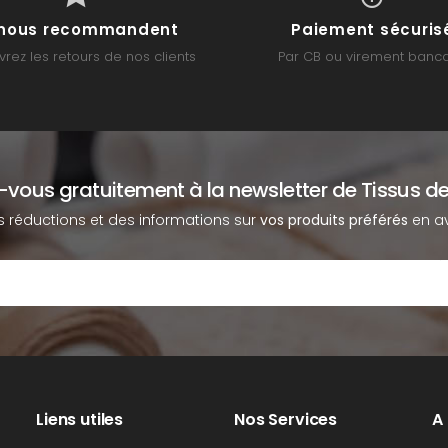
s nous recommandent
Paiement sécuris
rez les retours de nos clients
Par CB ou virement banca
z-vous gratuitement à la newsletter de Tissus de
s réductions et des informations sur
vos produits préférés
en av
Liens utiles
Nos Services
A