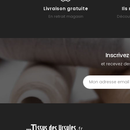
Livraison gratuite
Il
En retrait magasin
Découv
Inscrive
et recevez de