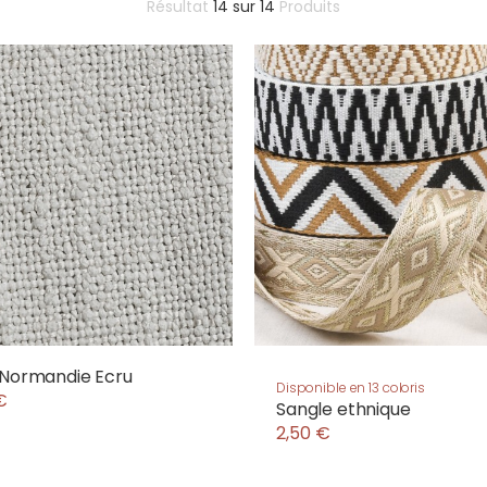
Résultat
14
sur
14
Produits
 Normandie Ecru
Disponible en 13 coloris
€
Sangle ethnique
2,50 €