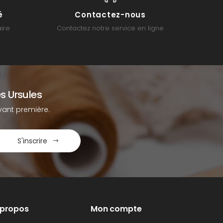
é
Contactez-nous
ire
Contactez notre service en ligne
s Ursules
ant première.
S'inscrire
 propos
Mon compte