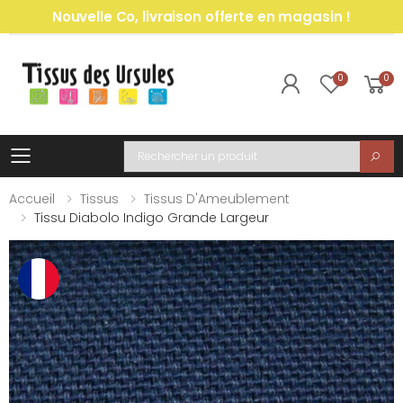
Nouvelle Co, livraison offerte en magasin !
0
0
Toggle mobile menu
Recherche
Accueil
Tissus
Tissus D'Ameublement
Tissu Diabolo Indigo Grande Largeur