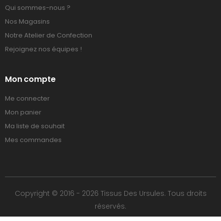
Qui sommes-nous ?
Nos Magasins
Notre Atelier de Confection
Rejoignez nos équipes !
Mon compte
Me connecter
Mon panier
Ma liste de souhait
Mes commandes
Copyright © 2016 - 2026 Tissus Des Ursules. Tous droits
réservés.