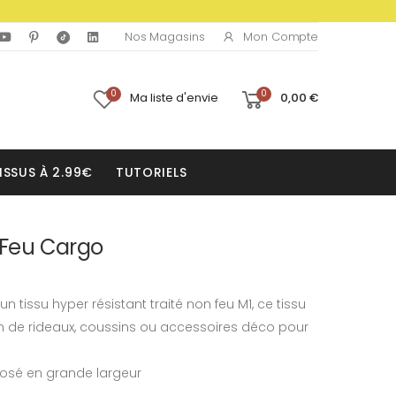
Mon Compte
Nos Magasins
0
0
Ma liste d'envie
0,00 €
ISSUS À 2.99€
TUTORIELS
n Feu Cargo
n tissu hyper résistant traité non feu M1, ce tissu
on de rideaux, coussins ou accessoires déco pour
oposé en grande largeur