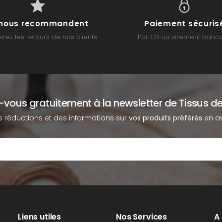
s nous recommandent
Paiement sécuris
rez les retours de nos clients
Par CB ou virement banca
z-vous gratuitement à la newsletter de Tissus de
s réductions et des informations sur
vos produits préférés
en av
Liens utiles
Nos Services
A