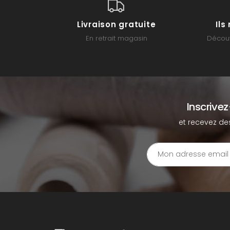
Livraison gratuite
Il
En retrait magasin
Découv
Inscrive
et recevez de