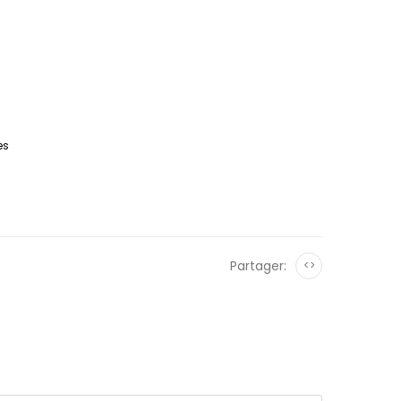
es
Partager:
<>