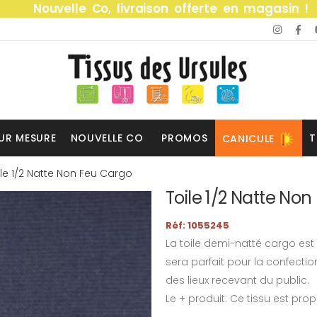
Nouvelle Co, livraison offerte en magasin !
UR MESURE
NOUVELLE CO
PROMOS
T
CANICULE
ile 1/2 Natte Non Feu Cargo
Toile 1/2 Natte No
Réf: 1055245
La toile demi-natté cargo est u
sera parfait pour la confecti
des lieux recevant du public.
Le + produit: Ce tissu est pr