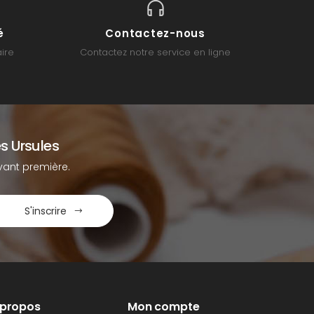
é
Contactez-nous
ire
Contactez notre service en ligne
s Ursules
ant première.
S'inscrire
 propos
Mon compte