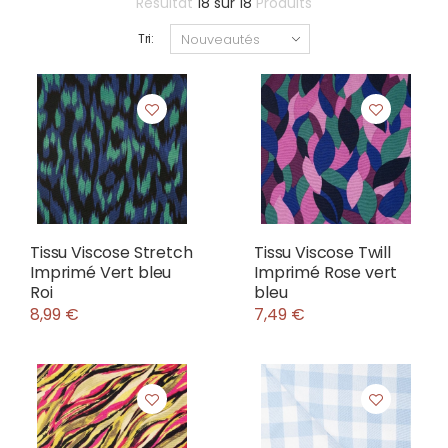
Résultat
18
sur
18
Produits
Tri:
Tissu Viscose Stretch
Tissu Viscose Twill
Imprimé Vert bleu
Imprimé Rose vert
Roi
bleu
8,99 €
7,49 €