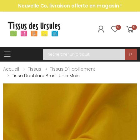
Nouvelle Co, livraison offerte en magasin !
0
0
Toggle mobile menu
Recherche
Accueil
Tissus
Tissus D'Habillement
Tissu Doublure Brasil Unie Maïs