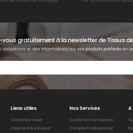
rez les retours de nos clients
Par CB ou virement banca
z-vous gratuitement à la newsletter de Tissus de
s réductions et des informations sur
vos produits préférés
en av
Liens utiles
Nos Services
A
Contactez-nous
Confection sur Mesure
Qu
Paiement & Livraison
Compte Professionnel
No