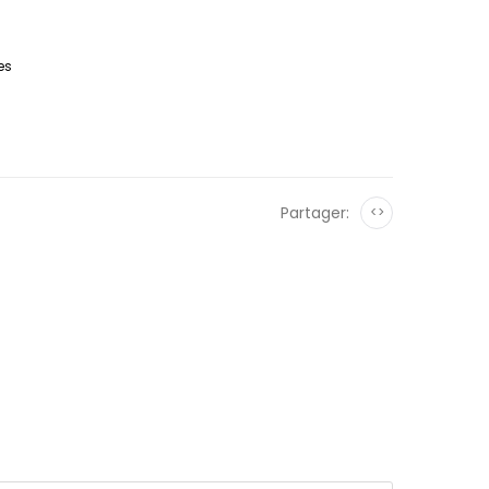
es
Partager:
<>