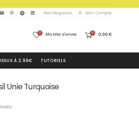
Mon Compte
Nos Magasins
0
0
Ma liste d'envie
0,00 €
ISSUS À 2.99€
TUTORIELS
il Unie Turquoise
nvies.