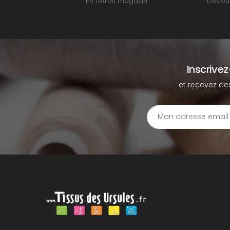
En retrait magasin
Découv
Inscrive
et recevez de