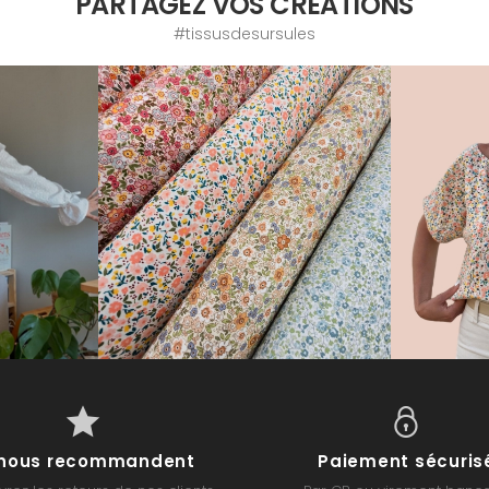
PARTAGEZ VOS CRÉATIONS
#tissusdesursules
s nous recommandent
Paiement sécuris