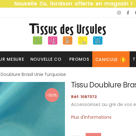
Nouvelle Co, livraison offerte en magasin !
UR MESURE
NOUVELLE CO
PROMOS
T
CANICULE
 Doublure Brasil Unie Turquoise
Tissu Doublure Bras
-50%
Réf: 1087372
Accessoirisez au gré de vos e
Plus d'informations