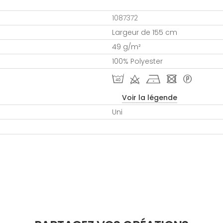
1087372
Largeur de 155 cm
49 g/m²
100% Polyester
I d h - *
Voir la légende
Uni