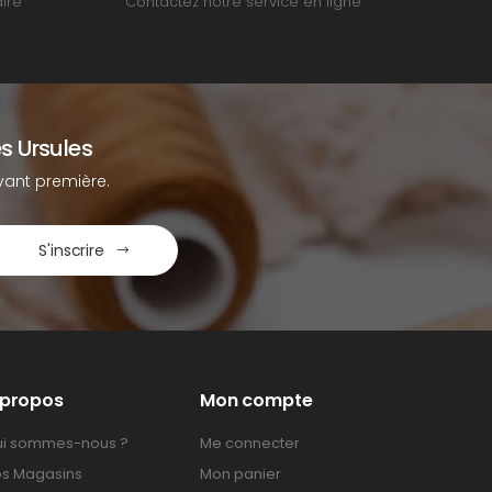
ire
Contactez notre service en ligne
s Ursules
ant première.
S'inscrire
 propos
Mon compte
i sommes-nous ?
Me connecter
s Magasins
Mon panier