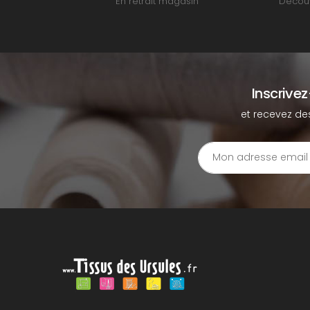
En retrait magasin
Découv
Inscrive
et recevez de