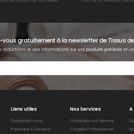
rez les retours de nos clients
Par CB ou virement banca
z-vous gratuitement à la newsletter de Tissus de
s réductions et des informations sur
vos produits préférés
en av
Liens utiles
Nos Services
A
Contactez-nous
Confection sur Mesure
Qu
Paiement & Livraison
Compte Professionnel
No