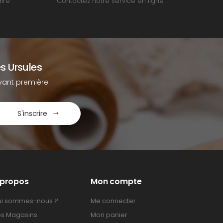
ire
Contactez notre service en ligne
s Ursules
ant première.
S'inscrire
 propos
Mon compte
i sommes-nous ?
Me connecter
s Magasins
Mon panier