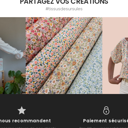
PARTAGEZ VOS CRÉATIONS
#tissusdesursules
s nous recommandent
Paiement sécuris