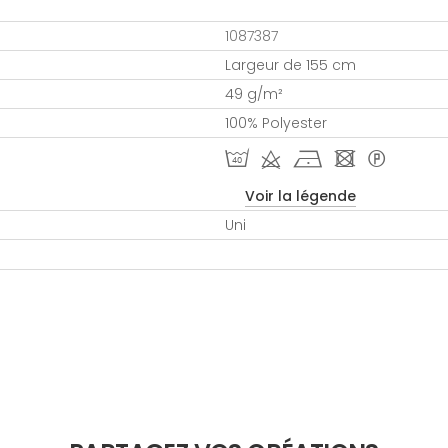
1087387
Largeur de 155 cm
49 g/m²
100% Polyester
I d h - *
Voir la légende
Uni