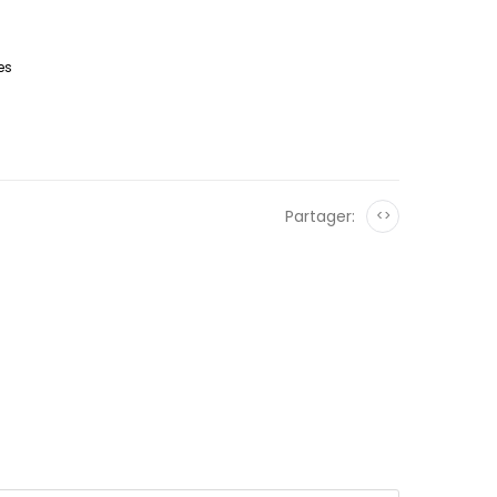
es
Partager:
<>