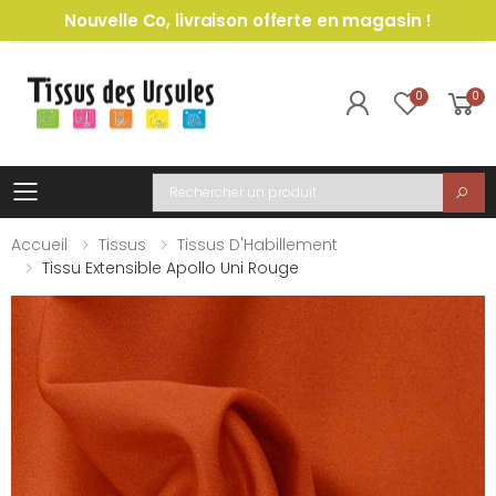
Nouvelle Co, livraison offerte en magasin !
0
0
Toggle mobile menu
Recherche
Accueil
Tissus
Tissus D'Habillement
Tissu Extensible Apollo Uni Rouge