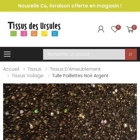
Nouvelle Co, livraison offerte en magasin !
0
0
Toggle mobile menu
Recherche
Accueil
Tissus
Tissus D'Ameublement
Tissus Voilage
Tulle Paillettes Noir Argent