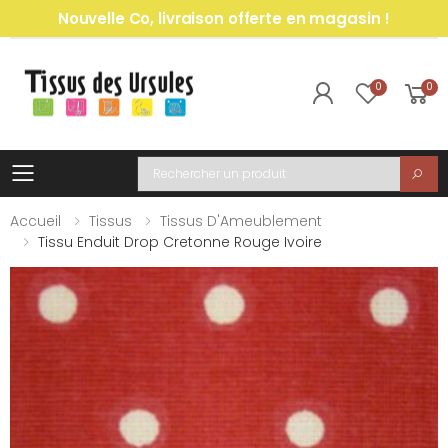
Nouvelle Co, livraison offerte en magasin !
0
0
Toggle mobile menu
Recherche
Accueil
Tissus
Tissus D'Ameublement
Tissu Enduit Drop Cretonne Rouge Ivoire