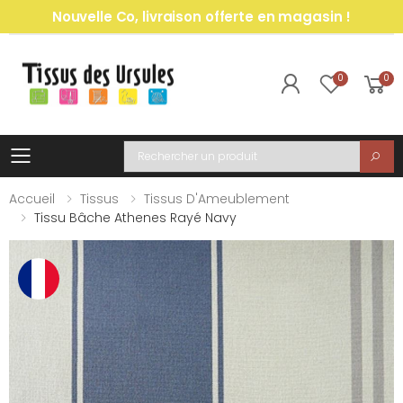
Nouvelle Co, livraison offerte en magasin !
0
0
Toggle mobile menu
Recherche
Accueil
Tissus
Tissus D'Ameublement
Tissu Bâche Athenes Rayé Navy