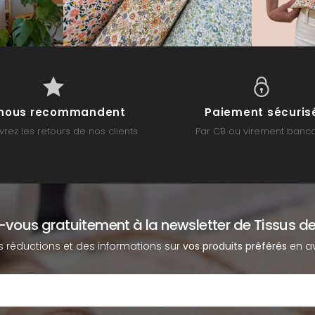
s nous recommandent
Paiement sécuris
rez les retours de nos clients
Par CB ou virement banca
z-vous gratuitement à la newsletter de Tissus de
s réductions et des informations sur
vos produits préférés
en av