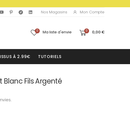
Mon Compte
Nos Magasins
0
0
Ma liste d'envie
0,00 €
ISSUS À 2.99€
TUTORIELS
 Blanc Fils Argenté
nvies.