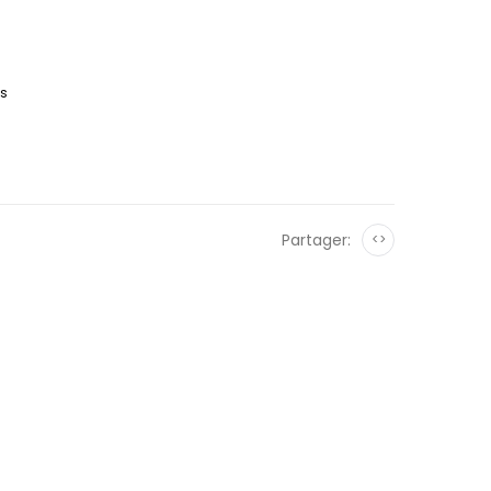
es
Partager:
<>