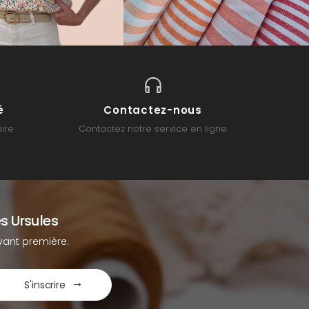
é
Contactez-nous
ire
Contactez notre service en ligne
s Ursules
ant première.
S'inscrire