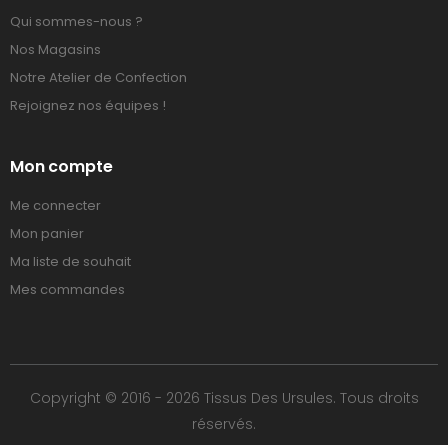
Qui sommes-nous ?
Nos Magasins
Notre Atelier de Confection
Rejoignez nos équipes !
Mon compte
Me connecter
Mon panier
Ma liste de souhait
Mes commandes
Copyright © 2016 - 2026 Tissus Des Ursules. Tous droits
réservés.