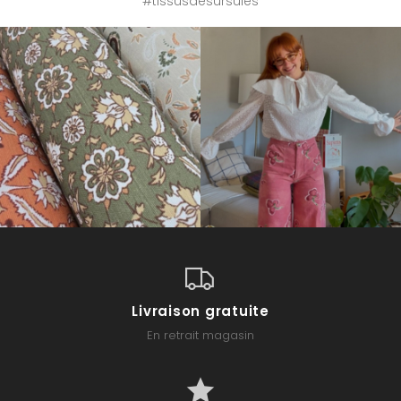
#tissusdesursules
Livraison gratuite
En retrait magasin