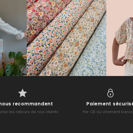
s nous recommandent
Paiement sécuris
rez les retours de nos clients
Par CB ou virement banca