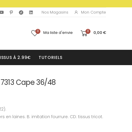
Mon Compte
Nos Magasins
0
0
Ma liste d'envie
0,00 €
ISSUS À 2.99€
TUTORIELS
 7313 Cape 36/48
22).
rs en laines. B: imitation fourrure. CD: tissus tricot.