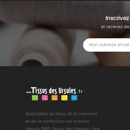
Inscrive
et recevez de
Spécialiste du tissu, de la mercerie
et de la confection sur mesure
depuis 1986, Tissus des Ursules c'est