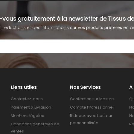
z-vous gratuitement à la newsletter de Tissus de
s réductions et des informations sur
vos produits préférés
en av
Liens utiles
Nos Services
A
Contactez-nous
Confection sur Mesure
Qu
Paiement & Livraison
Compte Professionnel
No
Mentions légales
Rideaux avec hauteur
No
personnalisée
Conditions générales de
Re
ventes