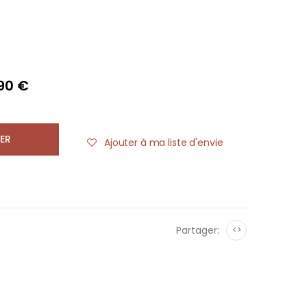
,90 €
ER
Ajouter à ma liste d'envie
Partager:
<>