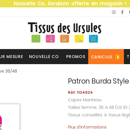
Nouvelle Co, livraison offerte en magasin !
UR MESURE
NOUVELLE CO
PROMOS
T
CANICULE
pe 36/48
Patron Burda Style
Réf: 1124924
Capes Manteau
Tailles femme: 36 à 48 (US 10-
Tissus conseillés: A: tissus légè
Plus d'informations