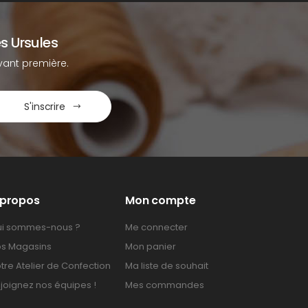
s Ursules
ant première.
S'inscrire
 propos
Mon compte
i sommes-nous ?
Me connecter
s Magasins
Mon panier
tre Atelier de Confection
Ma liste de souhait
joignez nos équipes !
Mes commandes