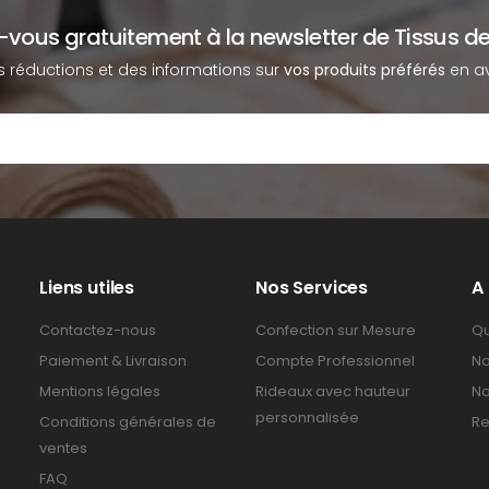
z-vous gratuitement à la newsletter de Tissus de
s réductions et des informations sur
vos produits préférés
en av
Liens utiles
Nos Services
A
Contactez-nous
Confection sur Mesure
Qu
Paiement & Livraison
Compte Professionnel
No
Mentions légales
Rideaux avec hauteur
No
personnalisée
Conditions générales de
Re
ventes
FAQ