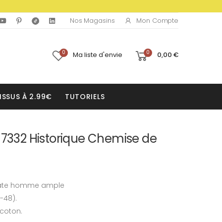
Mon Compte
Nos Magasins
0
0
Ma liste d'envie
0,00 €
ISSUS À 2.99€
TUTORIELS
 7332 Historique Chemise de
rate homme ample
-48).
 coton.