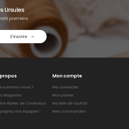
s Ursules
ant première.
S'inscrire
 propos
Mon compte
i sommes-nous ?
Me connecter
s Magasins
Mon panier
tre Atelier de Confection
Ma liste de souhait
joignez nos équipes !
Mes commandes