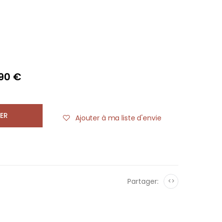
,90 €
ER
Ajouter à ma liste d'envie
Partager:
<>