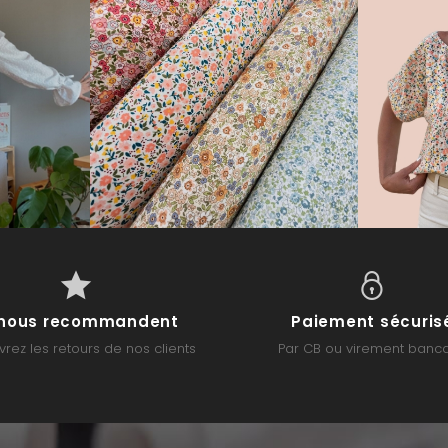
s nous recommandent
Paiement sécuris
rez les retours de nos clients
Par CB ou virement banca