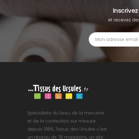
Inscrive
et recevez de
Spécialiste du tissu, de la mercerie
et de la confection sur mesure
depuis 1986, Tissus des Ursules c'est
un réseau de 75 magasins, un site