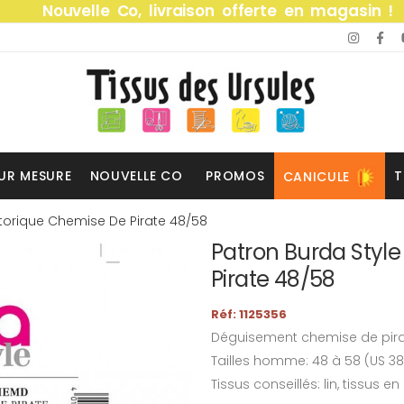
Nouvelle Co, livraison offerte en magasin !
UR MESURE
NOUVELLE CO
PROMOS
T
CANICULE
storique Chemise De Pirate 48/58
Patron Burda Style
Pirate 48/58
Réf: 1125356
Déguisement chemise de pi
Tailles homme: 48 à 58 (US 38
Tissus conseillés: lin, tissus en