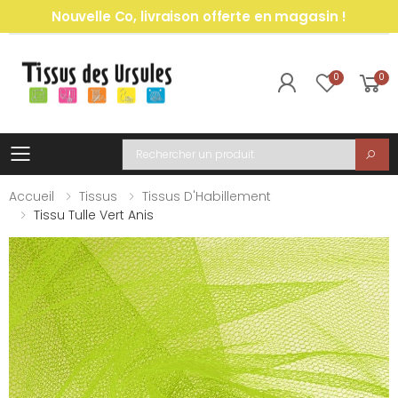
Nouvelle Co, livraison offerte en magasin !
0
0
Toggle mobile menu
Recherche
Accueil
Tissus
Tissus D'Habillement
Tissu Tulle Vert Anis