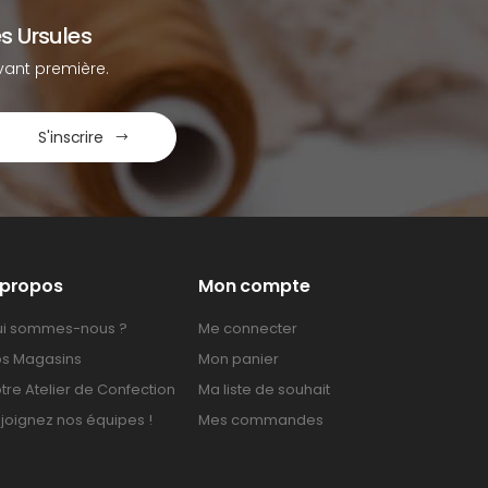
s Ursules
ant première.
S'inscrire
 propos
Mon compte
i sommes-nous ?
Me connecter
s Magasins
Mon panier
tre Atelier de Confection
Ma liste de souhait
joignez nos équipes !
Mes commandes