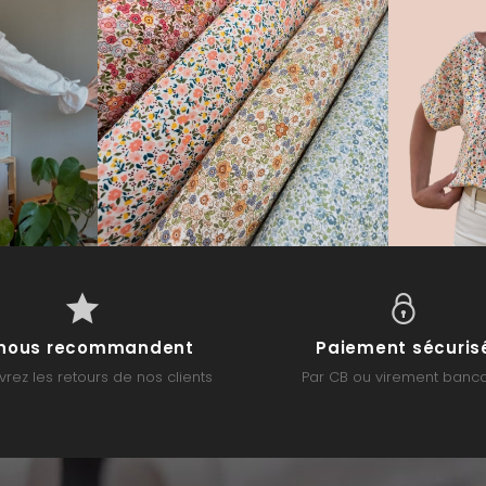
s nous recommandent
Paiement sécuris
rez les retours de nos clients
Par CB ou virement banca