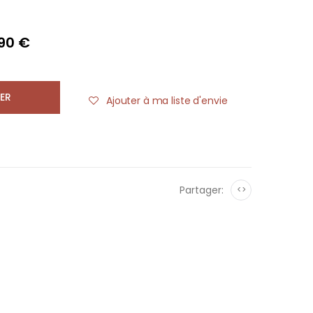
,90 €
ER
Ajouter à ma liste d'envie
Partager:
<>