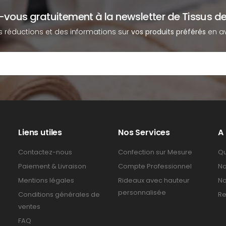
z-vous gratuitement à la newsletter de Tissus de
s réductions et des informations sur
vos produits préférés
en av
Liens utiles
Nos Services
A
Contactez-nous
Confection sur Mesure
Qu
Paiement & Livraison
Compte Professionnel
No
Mentions légales
Rideaux avec hauteur
No
personnalisée
Conditions générales de
Re
ventes
FAQ