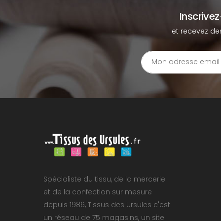
Inscrive
et recevez de
Spécialiste du tissu, de la mercerie
et de la confection sur mesure
depuis 1986, Tissus des Ursules c'est
un réseau de 75 magasins, un site