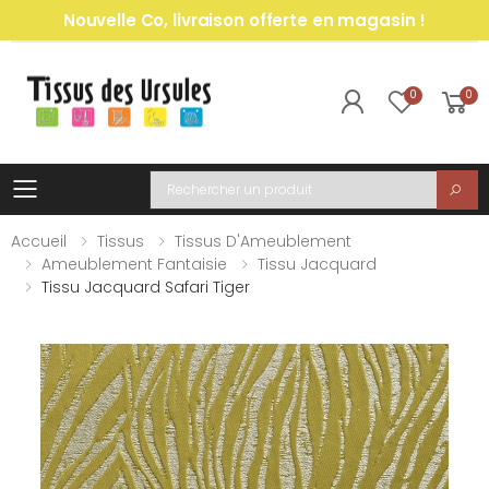
Nouvelle Co, livraison offerte en magasin !
0
0
Toggle mobile menu
Recherche
Accueil
Tissus
Tissus D'Ameublement
Ameublement Fantaisie
Tissu Jacquard
Tissu Jacquard Safari Tiger