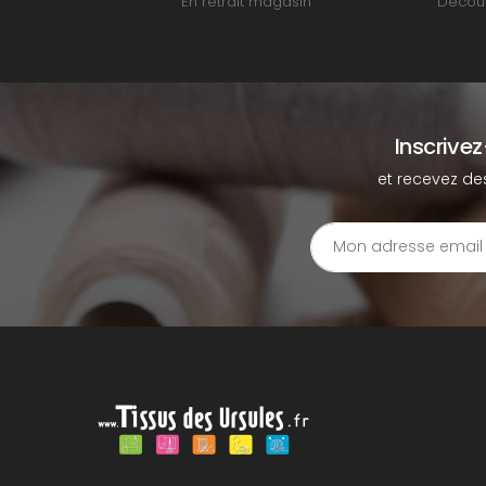
En retrait magasin
Découv
Inscrive
et recevez de