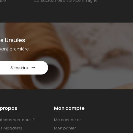
ire
Contactez notre service en ligne
s Ursules
ant première.
S'inscrire
 propos
Mon compte
i sommes-nous ?
Me connecter
s Magasins
Mon panier