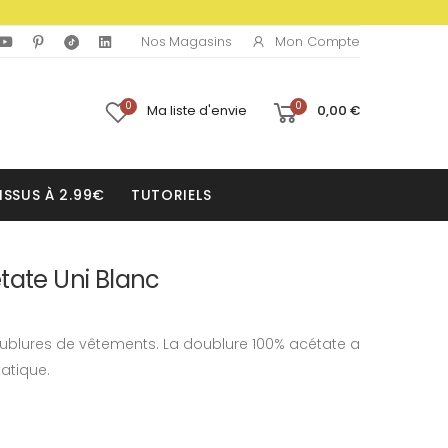
Mon Compte
Nos Magasins
0
0
Ma liste d'envie
0,00 €
ISSUS À 2.99€
TUTORIELS
tate Uni Blanc
oublures de vêtements. La doublure 100% acétate a
tatique.