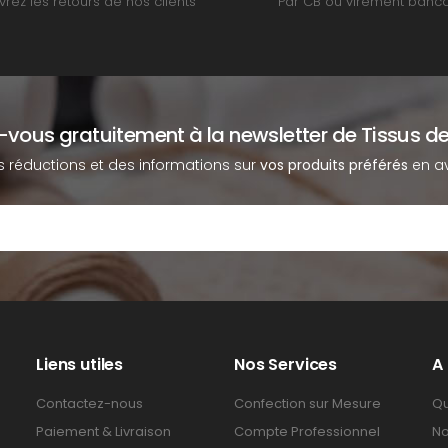
rez les retours de nos clients
Par CB ou virement banca
z-vous gratuitement à la newsletter de Tissus de
s réductions et des informations sur
vos produits préférés
en av
Liens utiles
Nos Services
A
Contactez-nous
Confection sur Mesure
Qu
Paiement & Livraison
Compte Professionnel
No