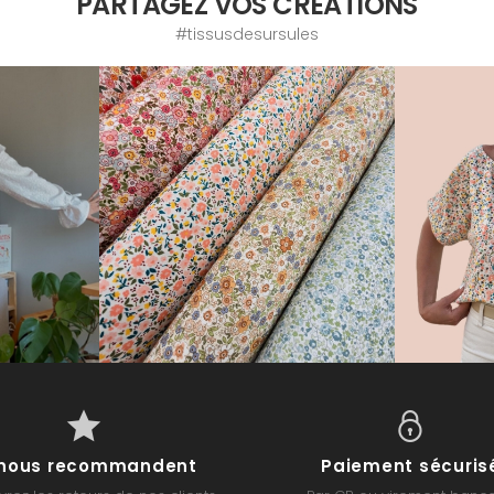
PARTAGEZ VOS CRÉATIONS
#tissusdesursules
s nous recommandent
Paiement sécuris