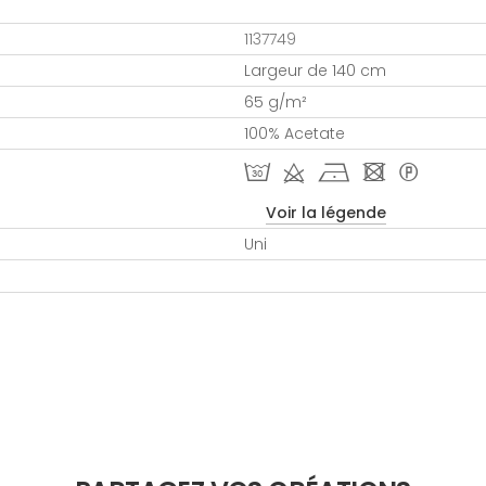
1137749
Largeur de 140 cm
65 g/m²
100% Acetate
T d h - *
Voir la légende
Uni