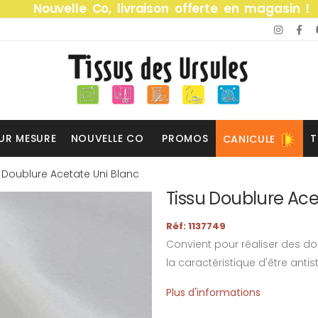
Nouvelle Co, livraison offerte en magasin !
UR MESURE
NOUVELLE CO
PROMOS
T
CANICULE
 Doublure Acetate Uni Blanc
Tissu Doublure Ace
Réf: 1137749
Convient pour réaliser des d
la caractéristique d'être antis
Plus d'informations