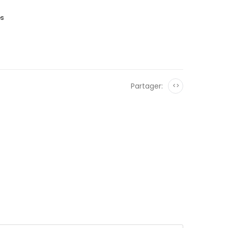
es
Partager:
<>