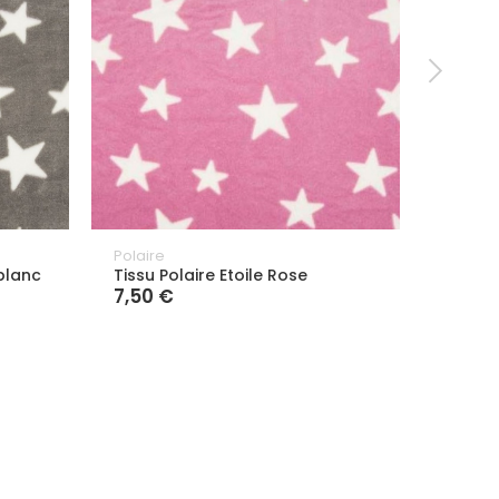
Polaire
Polaire
 blanc
Tissu Polaire Etoile Rose
Tissu 
7,50 €
Ecru M
7,50 