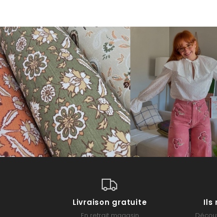
Livraison gratuite
Il
En retrait magasin
Découv