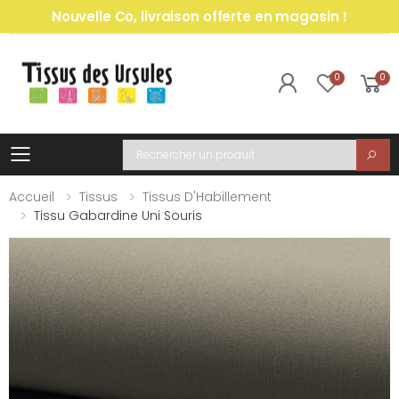
Nouvelle Co, livraison offerte en magasin !
0
0
Toggle mobile menu
Recherche
Accueil
Tissus
Tissus D'Habillement
Tissu Gabardine Uni Souris