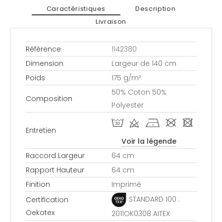
Caractéristiques
Description
Livraison
Référence
1142380
Dimension
Largeur de 140 cm
Poids
175 g/m²
50% Coton 50%
Composition
Polyester
T d h # -
Entretien
Voir la légende
Raccord Largeur
64 cm
Rapport Hauteur
64 cm
Finition
Imprimé
STANDARD 100 :
Certification
Oekotex
2011OK0308 AITEX