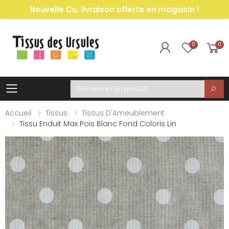
Nouvelle Co, livraison offerte en magasin !
0
0
Toggle mobile menu
Recherche
Accueil
Tissus
Tissus D'Ameublement
Tissu Enduit Max Pois Blanc Fond Coloris Lin