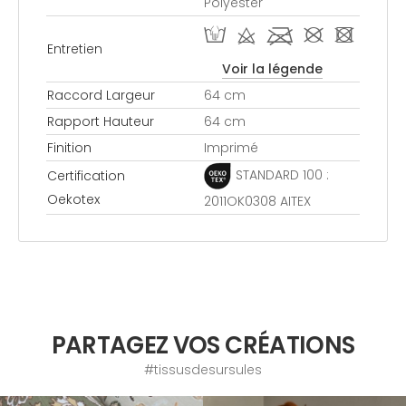
Polyester
W d l # -
Entretien
Voir la légende
Raccord Largeur
64 cm
Rapport Hauteur
64 cm
Finition
Imprimé
STANDARD 100 :
Certification
Oekotex
2011OK0308 AITEX
PARTAGEZ VOS CRÉATIONS
#tissusdesursules