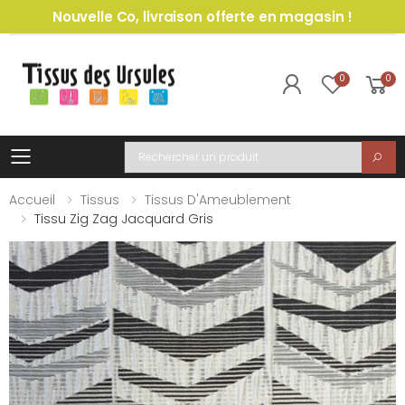
Nouvelle Co, livraison offerte en magasin !
0
0
Toggle mobile menu
Recherche
Accueil
Tissus
Tissus D'Ameublement
Tissu Zig Zag Jacquard Gris