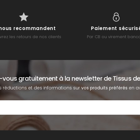
s nous recommandent
Paiement sécuris
rez les retours de nos clients
Par CB ou virement banca
z-vous gratuitement à la newsletter de Tissus de
s réductions et des informations sur
vos produits préférés
en av