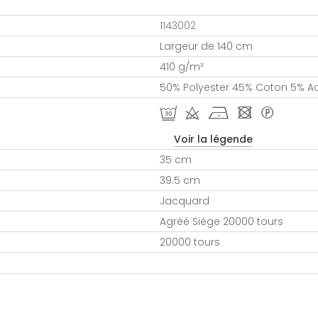
1143002
Largeur de 140 cm
410 g/m²
50% Polyester 45% Coton 5% Ac
R d h - *
Voir la légende
35 cm
39.5 cm
Jacquard
Agréé Siége 20000 tours
20000 tours