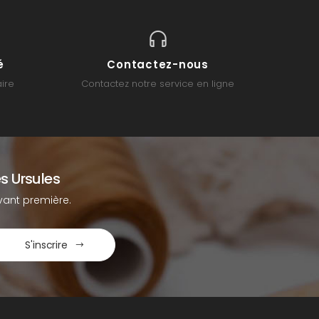
é
Contactez-nous
ire
Contactez notre service en ligne
s Ursules
ant première.
S'inscrire