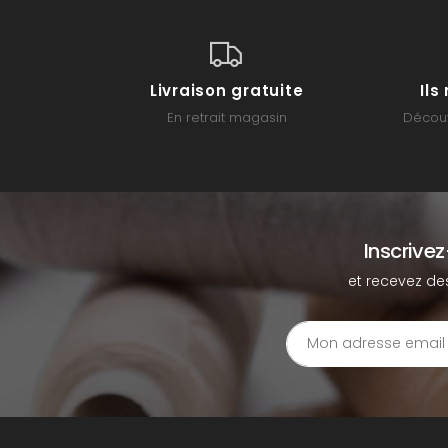
Livraison gratuite
Il
En retrait magasin
Découv
Inscrive
et recevez de