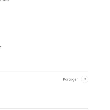
nvies.
es
Partager:
<>