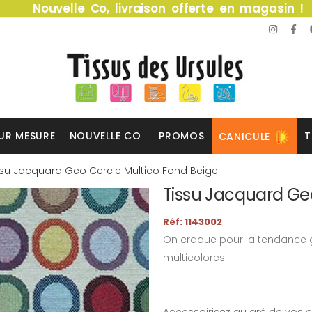
Nouvelle Co, livraison offerte en magasin !
UR MESURE
NOUVELLE CO
PROMOS
T
CANICULE
ssu Jacquard Geo Cercle Multico Fond Beige
Tissu Jacquard Ge
Réf: 1143002
On craque pour la tendance 
multicolores.