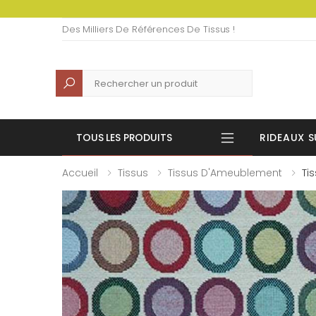
Des Milliers De Références De Tissus !
Recherche
TOUS LES PRODUITS
RIDEAUX S
Accueil
Tissus
Tissus D'Ameublement
Ti