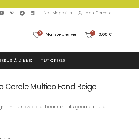
Mon Compte
Nos Magasins
0
0
Ma liste d'envie
0,00 €
ISSUS À 2.99€
TUTORIELS
o Cercle Multico Fond Beige
graphique avec ces beaux motifs géométriques