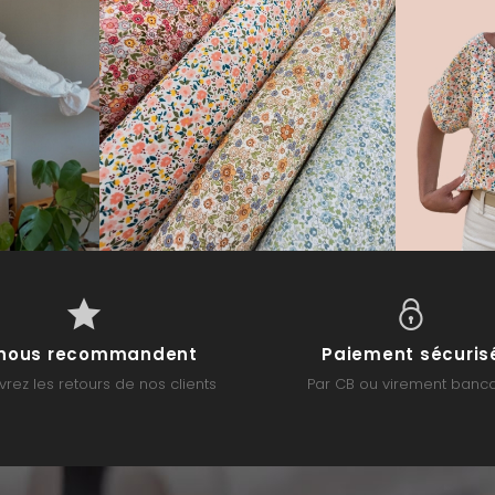
s nous recommandent
Paiement sécuris
rez les retours de nos clients
Par CB ou virement banca