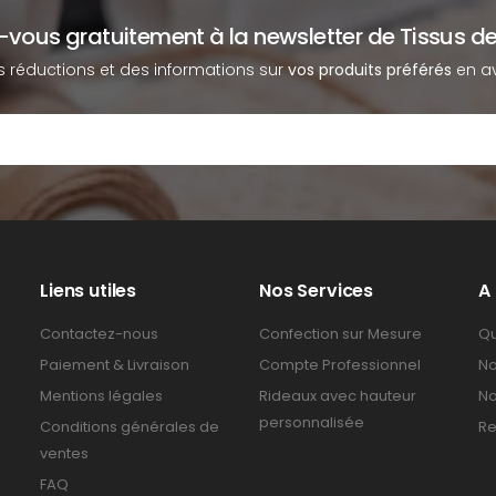
z-vous gratuitement à la newsletter de Tissus de
s réductions et des informations sur
vos produits préférés
en av
Liens utiles
Nos Services
A
Contactez-nous
Confection sur Mesure
Qu
Paiement & Livraison
Compte Professionnel
No
Mentions légales
Rideaux avec hauteur
No
personnalisée
Conditions générales de
Re
ventes
FAQ