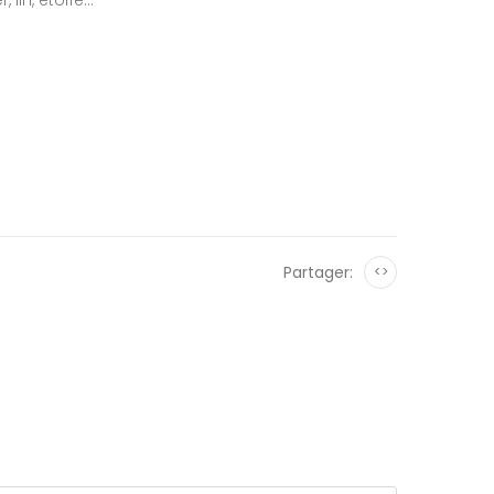
lin, étoffe...
Partager:
<>