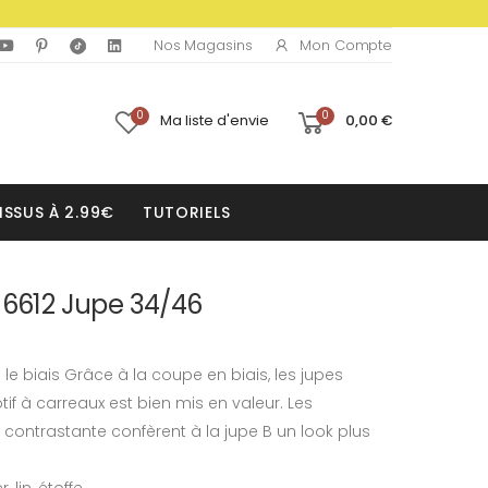
Mon Compte
Nos Magasins
0
0
Ma liste d'envie
0,00 €
ISSUS À 2.99€
TUTORIELS
 6612 Jupe 34/46
e biais Grâce à la coupe en biais, les jupes
f à carreaux est bien mis en valeur. Les
contrastante confèrent à la jupe B un look plus