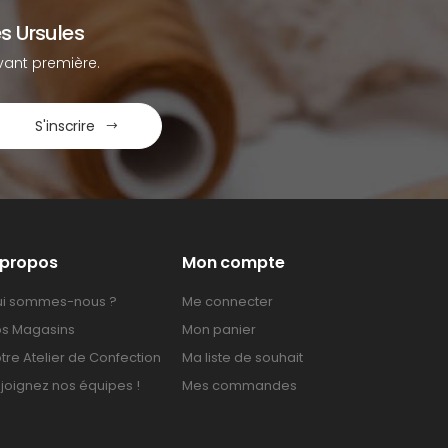
s Ursules
ant première.
S'inscrire
 propos
Mon compte
i sommes-nous ?
Me connecter
s Magasins
Mon panier
tre Atelier de Confection
Ma liste de souhait
joignez nos équipes !
Mes commandes