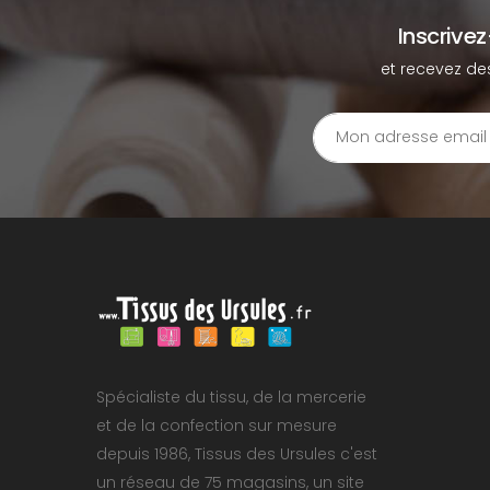
Inscrive
et recevez de
Spécialiste du tissu, de la mercerie
et de la confection sur mesure
depuis 1986, Tissus des Ursules c'est
un réseau de 75 magasins, un site