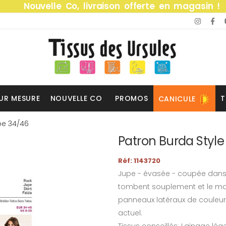
Nouvelle Co, livraison offerte en magasin !
UR MESURE
NOUVELLE CO
PROMOS
T
CANICULE
pe 34/46
Patron Burda Style
Réf: 1143720
Jupe - évasée - coupée dans l
tombent souplement et le moti
panneaux latéraux de couleur 
actuel.