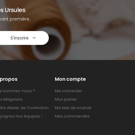
s Ursules
ant première.
S'inscrire
 propos
Mon compte
i sommes-nous ?
Me connecter
s Magasins
Mon panier
tre Atelier de Confection
Ma liste de souhait
joignez nos équipes !
Mes commandes