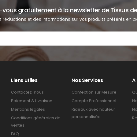
z-vous gratuitement à la newsletter de Tissus de
s réductions et des informations sur
vos produits préférés
en av
Liens utiles
Nos Services
A
Contactez-nous
Confection sur Mesure
Qu
Paiement & Livraison
Compte Professionnel
No
Mentions légales
Rideaux avec hauteur
No
personnalisée
Conditions générales de
Re
ventes
FAQ