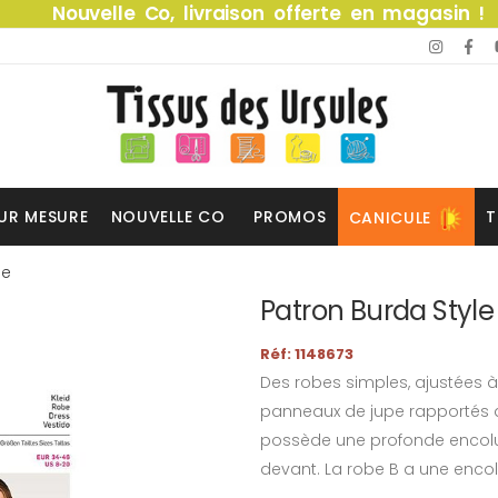
Nouvelle Co, livraison offerte en magasin !
UR MESURE
NOUVELLE CO
PROMOS
T
CANICULE
be
Patron Burda Style
Réf: 1148673
Des robes simples, ajustées à
panneaux de jupe rapportés 
possède une profonde encolure
devant. La robe B a une encol