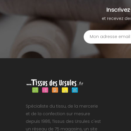
Inscrive
et recevez de
Spécialiste du tissu, de la mercerie
et de la confection sur mesure
depuis 1986, Tissus des Ursules c'est
un réseau de 75 magasins, un site