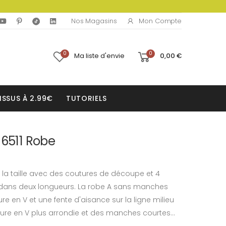
Mon Compte
Nos Magasins
0
0
Ma liste d'envie
0,00 €
ISSUS À 2.99€
TUTORIELS
 6511 Robe
 la taille avec des coutures de découpe et 4
dans deux longueurs. La robe A sans manches
 en V et une fente d'aisance sur la ligne milieu
ure en V plus arrondie et des manches courtes...