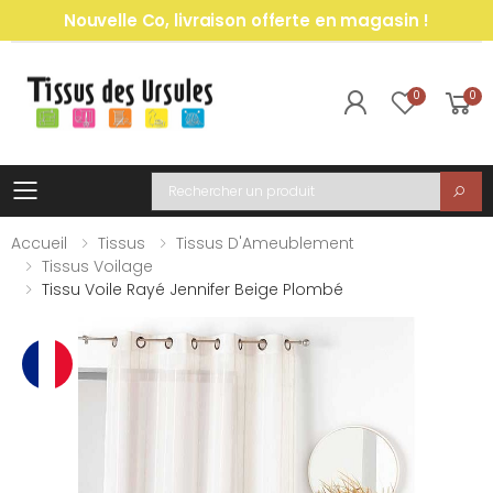
Nouvelle Co, livraison offerte en magasin !
0
0
Toggle mobile menu
Recherche
Accueil
Tissus
Tissus D'Ameublement
Tissus Voilage
Tissu Voile Rayé Jennifer Beige Plombé