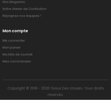
Nos Magasins
Notre Atelier de Confection
Rejoignez nos équipes !
Mon compte
Me connecter
Mon panier
Ma liste de souhait
Mes commandes
Copyright © 2016 - 2026 Tissus Des Ursules. Tous droits
réservés.