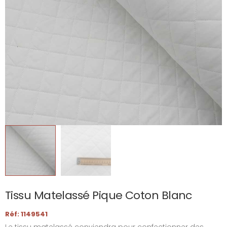
Tissu Matelassé Pique Coton Blanc
Réf: 1149541
Le tissu matelassé conviendra pour confectionner des