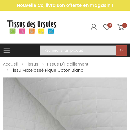
Nouvelle Co, livraison offerte en magasin !
0
0
Toggle mobile menu
Recherche
Accueil
Tissus
Tissus D'Habillement
Tissu Matelassé Pique Coton Blanc