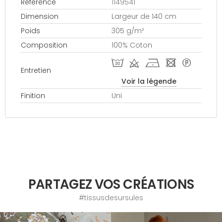
Référence
1149541
Dimension
Largeur de 140 cm
Poids
305 g/m²
Composition
100% Coton
T d h - *
Entretien
Voir la légende
Finition
Uni
PARTAGEZ VOS CRÉATIONS
#tissusdesursules