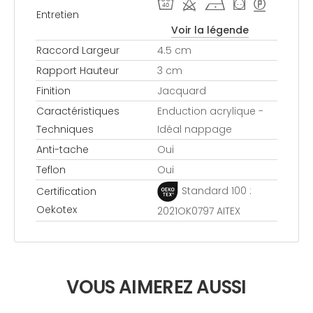
I d h ) >
Entretien
Voir la légende
Raccord Largeur
4.5 cm
Rapport Hauteur
3 cm
Finition
Jacquard
Caractéristiques
Enduction acrylique -
Techniques
Idéal nappage
Anti-tache
Oui
Teflon
Oui
Standard 100 :
Certification
Oekotex
2021OK0797 AITEX
VOUS AIMEREZ AUSSI