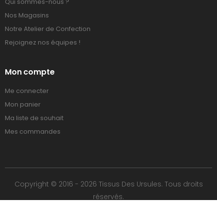
Qui sommes-nous ?
Nos Magasins
Notre Atelier de Confection
Rejoignez nos équipes !
Mon compte
Me connecter
Mon panier
Ma liste de souhait
Mes commandes
Copyright © 2016 - 2026 Tissus Des Ursules. Tous droits
réservés.