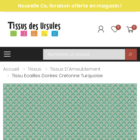
Nouvelle Co, livraison offerte en magasin !
0
0
Toggle mobile menu
Recherche
Accueil
Tissus
Tissus D'Ameublement
Tissu Ecailles Dorées Cretonne Turquoise