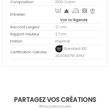
Composition
100% Coton
I f k - >
Entretien
Voir la légende
Raccord Largeur
2.7 cm
Rapport Hauteur
2.7 cm
Finition
Imprimé
Standard 100 :
Certification Oekotex
2021OK0797 AITEX
PARTAGEZ VOS CRÉATIONS
#tissusdesursules