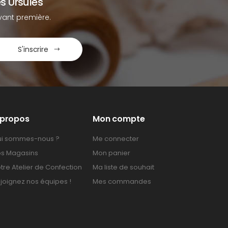
s Ursules
ant première.
S'inscrire
 propos
Mon compte
i sommes-nous ?
Me connecter
s Magasins
Mon panier
tre Atelier de Confection
Ma liste de souhait
joignez nos équipes !
Mes commandes