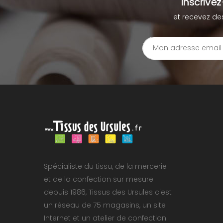
Inscrive
et recevez de
Spécialiste du tissu, de la mercerie
et de la confection sur mesure
depuis 1986, Tissus des Ursules c'est
un réseau de 75 magasins, un site
Internet et un atelier de confection