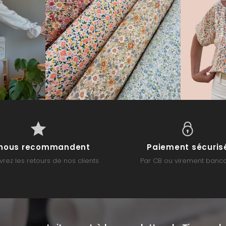
s nous recommandent
Paiement sécuris
rez les retours de nos clients
Par CB ou virement banca