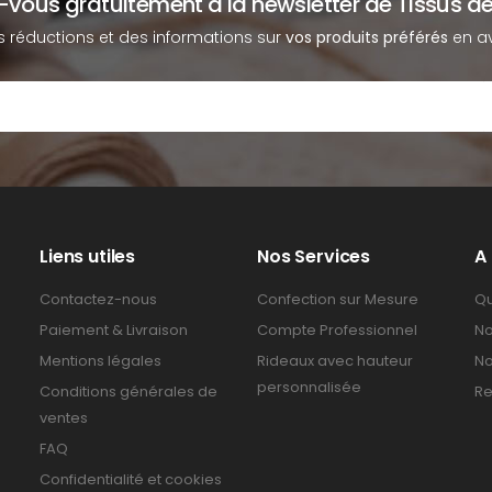
z-vous gratuitement à la newsletter de Tissus de
s réductions et des informations sur
vos produits préférés
en av
Liens utiles
Nos Services
A
Contactez-nous
Confection sur Mesure
Qu
Paiement & Livraison
Compte Professionnel
No
Mentions légales
Rideaux avec hauteur
No
personnalisée
Conditions générales de
Re
ventes
FAQ
Confidentialité et cookies