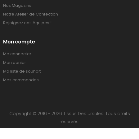
Nos Magasins
Notre Atelier de Confection
Rejoignez nos équipes !
Mon compte
Me connecter
Mon panier
Ma liste de souhait
Mes commandes
Copyright © 2016 - 2026 Tissus Des Ursules. Tous droits
réservés.