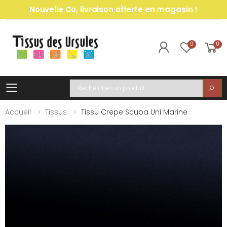
Nouvelle Co, livraison offerte en magasin !
0
0
Toggle mobile menu
Recherche
Accueil
Tissus
Tissu Crepe Scuba Uni Marine