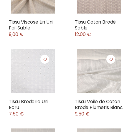
Tissu Viscose Lin Uni
Tissu Coton Brodé
Foil Sable
Sable
9,00 €
12,00 €
Tissu Broderie Uni
Tissu Voile de Coton
Ecru
Brode Plumetis Blanc
7,50 €
9,50 €