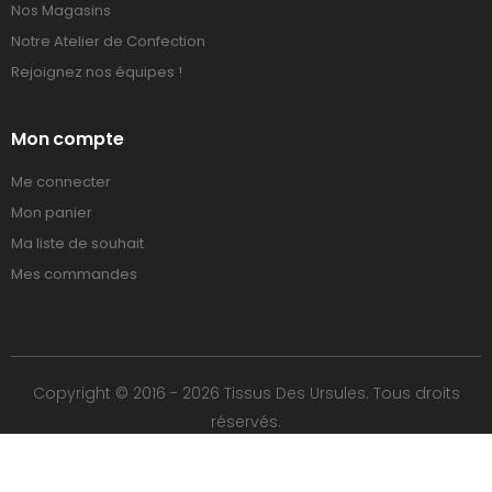
Nos Magasins
Notre Atelier de Confection
Rejoignez nos équipes !
Mon compte
Me connecter
Mon panier
Ma liste de souhait
Mes commandes
Copyright © 2016 - 2026 Tissus Des Ursules. Tous droits
réservés.