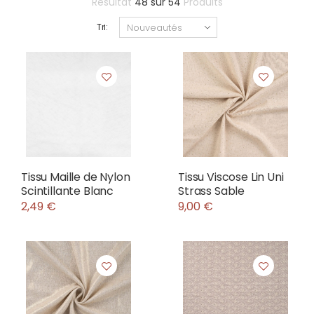
Résultat
48
sur
54
Produits
Tri:
Tissu Maille de Nylon
Tissu Viscose Lin Uni
Scintillante Blanc
Strass Sable
2,49 €
9,00 €