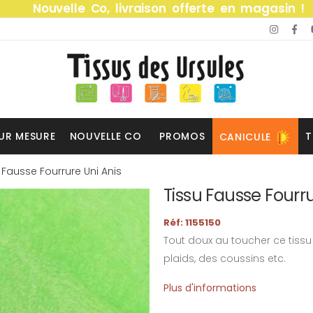
Nouvelle Co, livraison offerte en magasin !
UR MESURE
NOUVELLE CO
PROMOS
T
CANICULE
 Fausse Fourrure Uni Anis
Tissu Fausse Fourru
Réf: 1155150
Tout doux au toucher ce tissu 
plaids, des coussins etc.
Plus d'informations