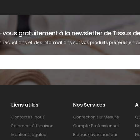
z-vous gratuitement à la newsletter de Tissus de
s réductions et des informations sur
vos produits préférés
en av
Liens utiles
Nos Services
A
Contactez-nous
Confection sur Mesure
Qu
Paiement & Livraison
Compte Professionnel
No
Mentions légales
Rideaux avec hauteur
No