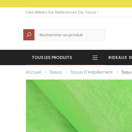
Des Milliers De Références De Tissus !
Recherche
TOUS LES PRODUITS
RIDEAUX S
Accueil
Tissus
Tissus D'Habillement
Tissu