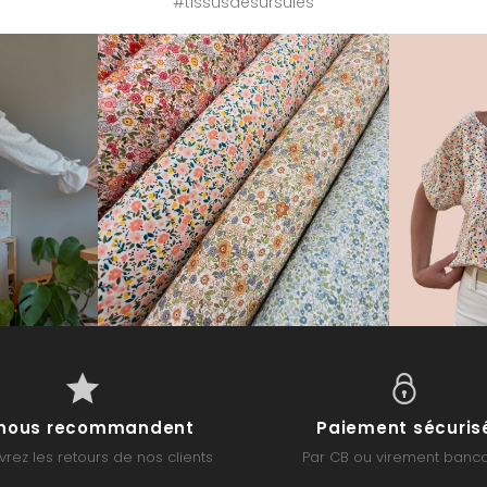
#tissusdesursules
s nous recommandent
Paiement sécuris
rez les retours de nos clients
Par CB ou virement banca