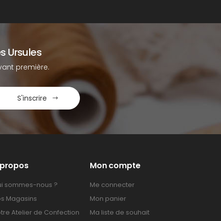
s Ursules
ant première.
S'inscrire
 propos
Mon compte
i sommes-nous ?
Me connecter
s Magasins
Mon panier
tre Atelier de Confection
Ma liste de souhait