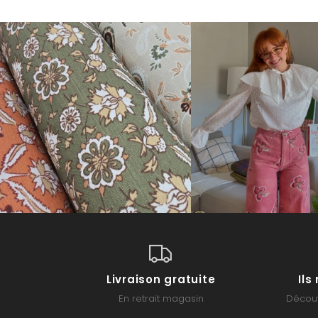
Livraison gratuite
Il
En retrait magasin
Découv