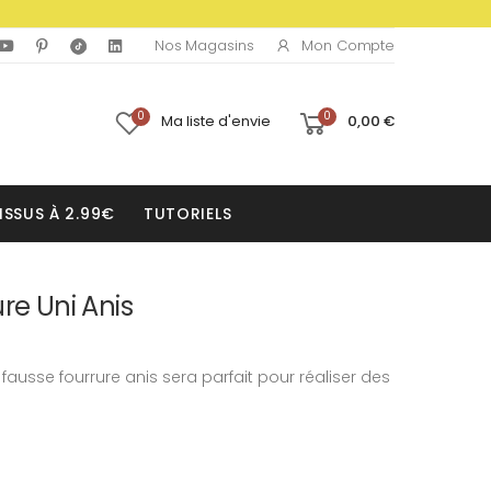
Mon Compte
Nos Magasins
0
0
Ma liste d'envie
0,00 €
ISSUS À 2.99€
TUTORIELS
re Uni Anis
fausse fourrure anis sera parfait pour réaliser des