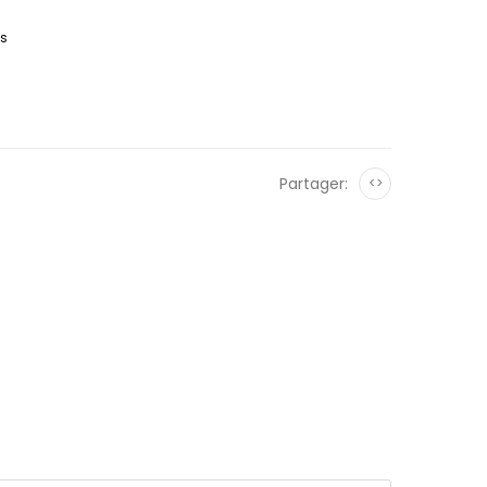
es
Partager:
<>