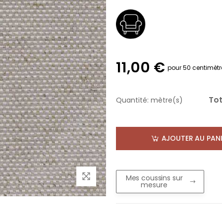
11,00 €
pour 50 centimètr
Tot
Quantité:
mètre(s)
AJOUTER AU PANI
Mes coussins sur
mesure