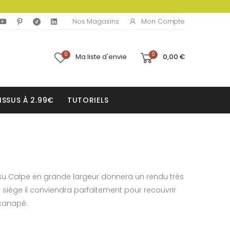
Mon Compte
Nos Magasins
0
0
Ma liste d'envie
0,00 €
ISSUS À 2.99€
TUTORIELS
su Calpe en grande largeur donnera un rendu très
éé siège il conviendra parfaitement pour recouvrir
 canapé.