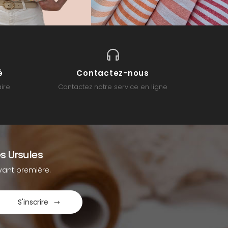
é
Contactez-nous
ire
Contactez notre service en ligne
s Ursules
ant première.
S'inscrire