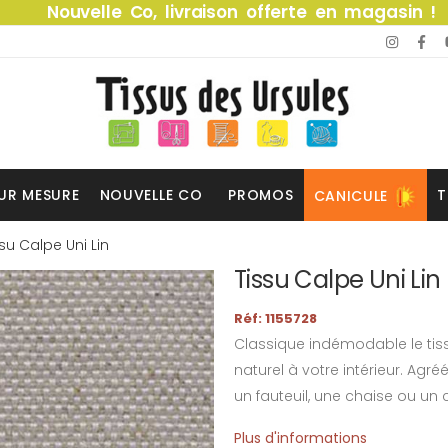
Nouvelle Co, livraison offerte en magasin !
UR MESURE
NOUVELLE CO
PROMOS
T
CANICULE
ssu Calpe Uni Lin
Tissu Calpe Uni Lin
Réf: 1155728
Classique indémodable le tis
naturel à votre intérieur. Agr
un fauteuil, une chaise ou un
Plus d'informations