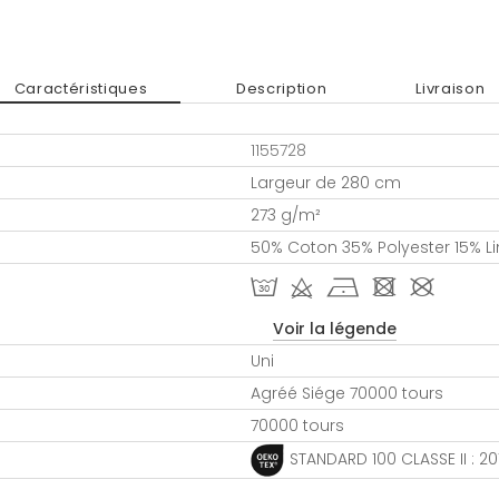
Caractéristiques
Description
Livraison
1155728
Largeur de 280 cm
273 g/m²
50% Coton 35% Polyester 15% Li
T d h - #
Voir la légende
Uni
Agréé Siége 70000 tours
70000 tours
STANDARD 100 CLASSE II : 2