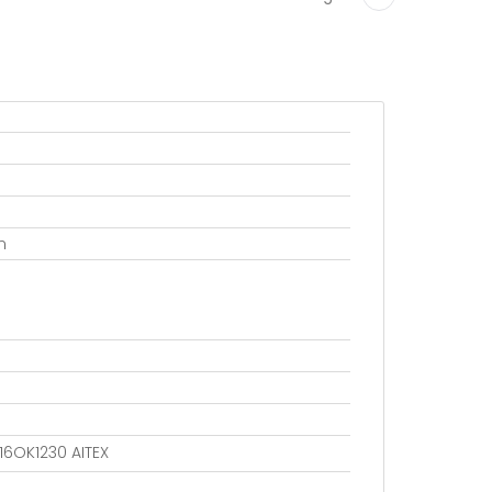
n
016OK1230 AITEX