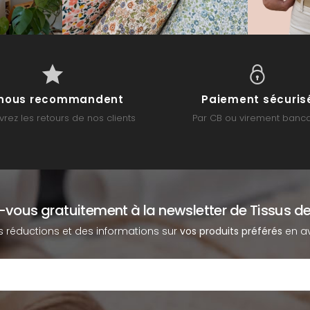
s nous recommandent
Paiement sécuris
rez les retours de nos clients
Par CB ou virement banca
z-vous gratuitement à la newsletter de Tissus de
s réductions et des informations sur
vos produits préférés
en av