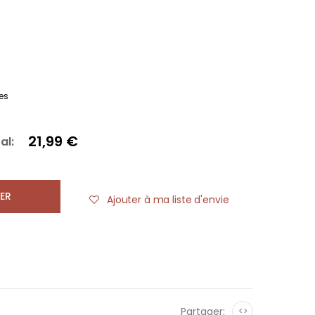
es
21,99 €
al:
ER
Ajouter à ma liste d'envie
Partager:
<>