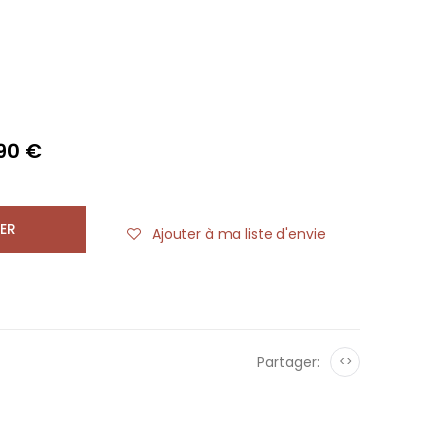
,90 €
ER
Ajouter à ma liste d'envie
Partager:
<>