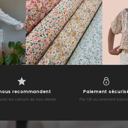
s nous recommandent
Paiement sécuris
rez les retours de nos clients
Par CB ou virement banca