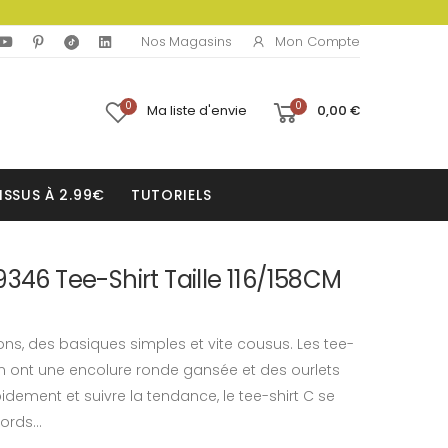
Mon Compte
Nos Magasins
0
0
Ma liste d'envie
0,00 €
ISSUS À 2.99€
TUTORIELS
9346 Tee-Shirt Taille 116/158CM
ns, des basiques simples et vite cousus. Les tee-
an ont une encolure ronde gansée et des ourlets
pidement et suivre la tendance, le tee-shirt C se
ords...