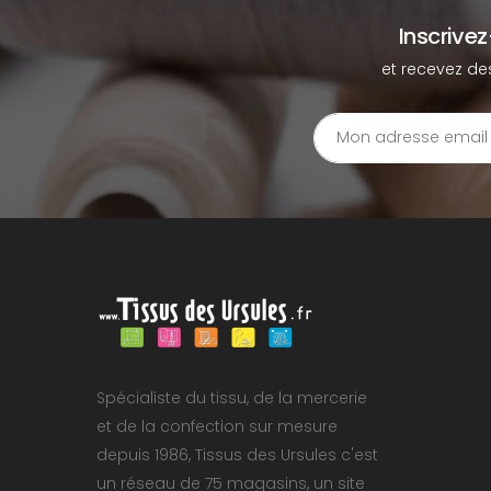
Inscrive
et recevez de
Spécialiste du tissu, de la mercerie
et de la confection sur mesure
depuis 1986, Tissus des Ursules c'est
un réseau de 75 magasins, un site