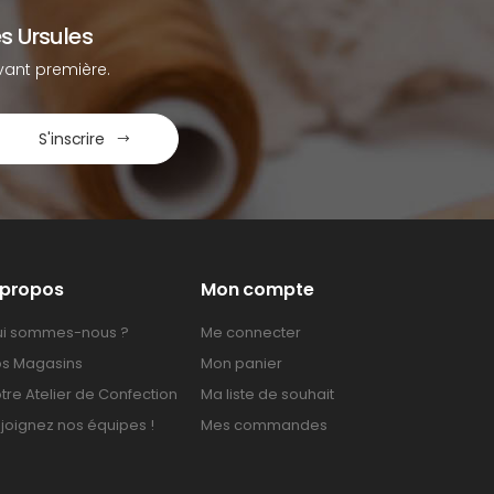
s Ursules
ant première.
S'inscrire
 propos
Mon compte
i sommes-nous ?
Me connecter
s Magasins
Mon panier
tre Atelier de Confection
Ma liste de souhait
joignez nos équipes !
Mes commandes