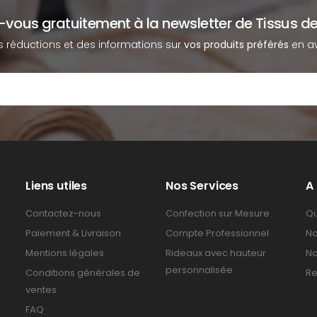
z-vous gratuitement à la newsletter de Tissus de
s réductions et des informations sur
vos produits préférés
en av
Liens utiles
Nos Services
A
Contactez-nous
Confection sur Mesure
Qu
Paiement & Livraison
Compte Professionnel
No
Mentions légales
Rideaux avec hauteur
No
personnalisée
Conditions générales de
Re
ventes
FAQ