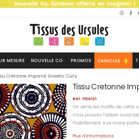
Nouvelle Co, livraison offerte en magasin !
UR MESURE
NOUVELLE CO
PROMOS
T
CANICULE
ssu Cretonne Imprimé Soweto Curry
Tissu Cretonne Im
Réf: 1156121
On aime les motifs de cette c
Vous pouvez l'utiliser aussi 
l'habillement. Il se marie parf
Plus d'informations