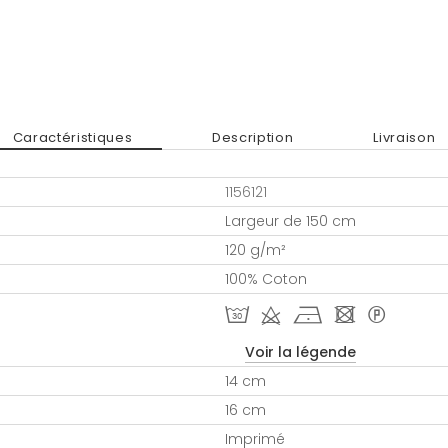
Caractéristiques
Description
Livraison
1156121
Largeur de 150 cm
120 g/m²
100% Coton
T d h - *
Voir la légende
14 cm
16 cm
Imprimé