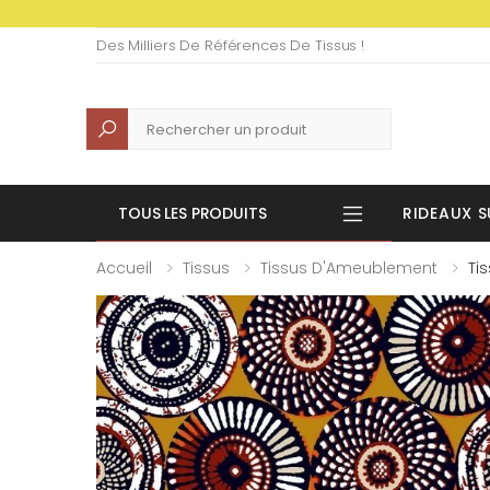
Des Milliers De Références De Tissus !
Recherche
TOUS LES PRODUITS
RIDEAUX S
Accueil
Tissus
Tissus D'Ameublement
Ti