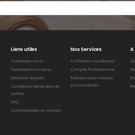
Liens utiles
Nos Services
A
Contactez-nous
Confection sur Mesure
Qu
Paiement & Livraison
Compte Professionnel
No
Mentions légales
Rideaux avec hauteur
No
personnalisée
Conditions générales de
Re
ventes
FAQ
Confidentialité et cookies