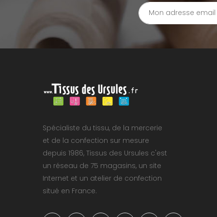
Spécialiste du tissu, de la mercerie
et de la confection sur mesure
depuis 1986, Tissus des Ursules c'est
un réseau de 75 magasins, un site
Internet et un atelier de confection
situé en France.