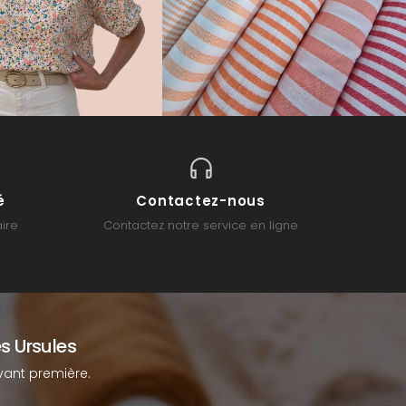
é
Contactez-nous
ire
Contactez notre service en ligne
s Ursules
ant première.