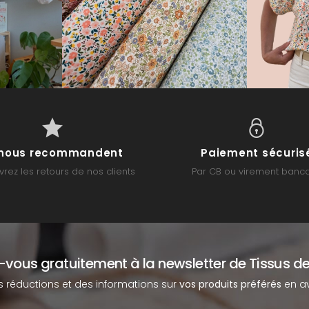
s nous recommandent
Paiement sécuris
rez les retours de nos clients
Par CB ou virement banca
z-vous gratuitement à la newsletter de Tissus de
s réductions et des informations sur
vos produits préférés
en av