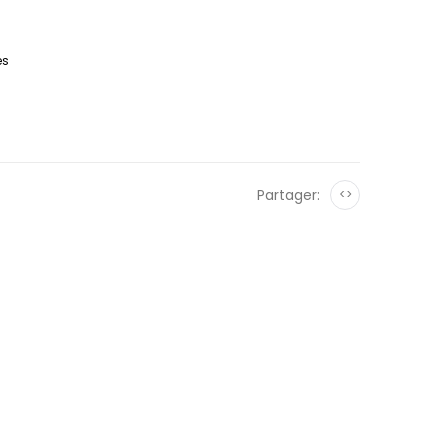
es
Partager:
<>