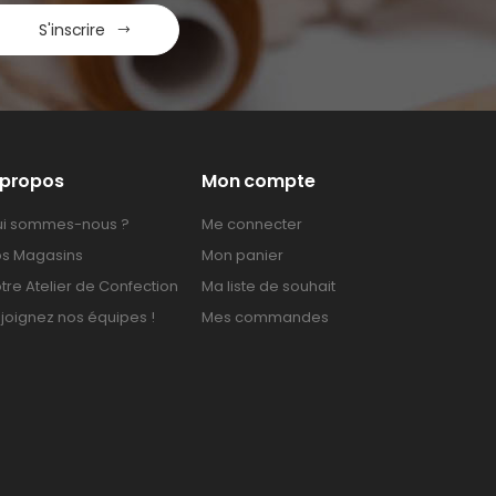
S'inscrire
 propos
Mon compte
i sommes-nous ?
Me connecter
s Magasins
Mon panier
tre Atelier de Confection
Ma liste de souhait
joignez nos équipes !
Mes commandes