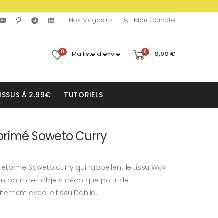
Mon Compte
Nos Magasins
0
0
Ma liste d'envie
0,00 €
ISSUS À 2.99€
TUTORIELS
primé Soweto Curry
retonne Soweto curry qui rappellent le tissu Wax.
bien pour des objets déco que pour de
aitement avec le tissu Dahlia.