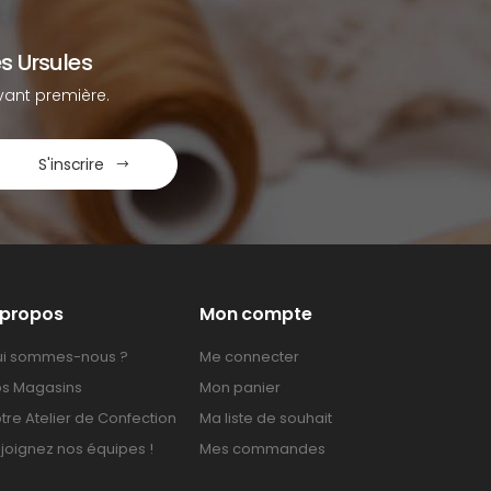
s Ursules
ant première.
S'inscrire
 propos
Mon compte
i sommes-nous ?
Me connecter
s Magasins
Mon panier
tre Atelier de Confection
Ma liste de souhait
joignez nos équipes !
Mes commandes