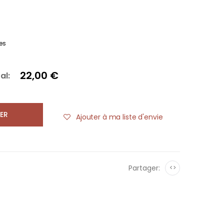
es
22,00 €
al:
ER
Ajouter à ma liste d'envie
Partager:
<>