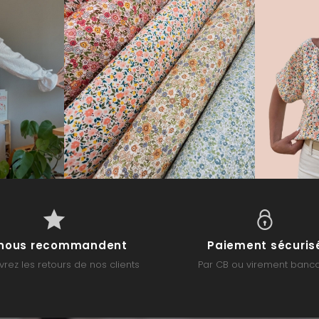
s nous recommandent
Paiement sécuris
rez les retours de nos clients
Par CB ou virement banca