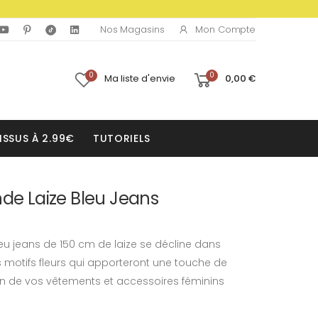
Mon Compte
Nos Magasins
0
0
Ma liste d'envie
0,00 €
ISSUS À 2.99€
TUTORIELS
nde Laize Bleu Jeans
leu jeans de 150 cm de laize se décline dans
s motifs fleurs qui apporteront une touche de
on de vos vêtements et accessoires féminins