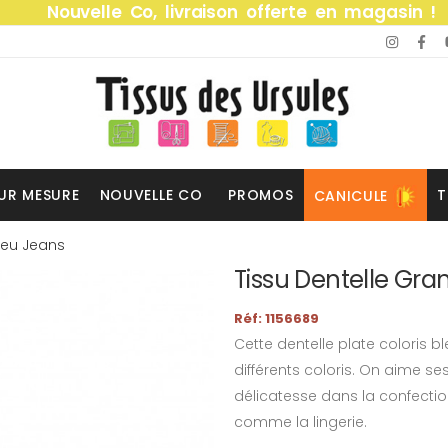
Nouvelle Co, livraison offerte en magasin !
UR MESURE
NOUVELLE CO
PROMOS
T
CANICULE
leu Jeans
Tissu Dentelle Gra
Réf: 1156689
Cette dentelle plate coloris b
différents coloris. On aime se
délicatesse dans la confecti
comme la lingerie.