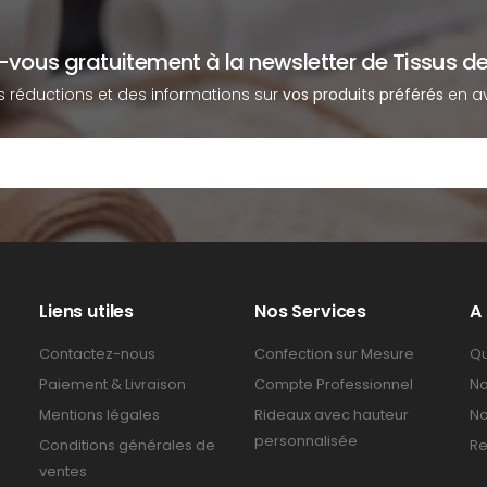
z-vous gratuitement à la newsletter de Tissus de
s réductions et des informations sur
vos produits préférés
en av
Liens utiles
Nos Services
A
Contactez-nous
Confection sur Mesure
Qu
Paiement & Livraison
Compte Professionnel
No
Mentions légales
Rideaux avec hauteur
No
personnalisée
Conditions générales de
Re
ventes