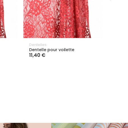
Dentelles
Tissus 
Dentelle pour voilette
Tissu 
11,40 €
11,00 