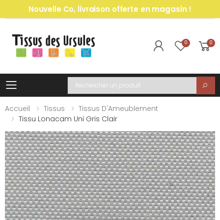
Nouvelle Co, livraison offerte en magasin !
0
0
Toggle mobile menu
Recherche
Accueil
Tissus
Tissus D'Ameublement
Tissu Lonacam Uni Gris Clair