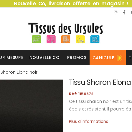
Nouvelle Co, livraison offerte en magasin !
UR MESURE
NOUVELLE CO
PROMOS
T
CANICULE
 Sharon Elona Noir
Tissu Sharon Elona
Réf: 1156872
Ce tissu sharon noir est un tis
épais et résistant, il pourra ê
Plus d'informations