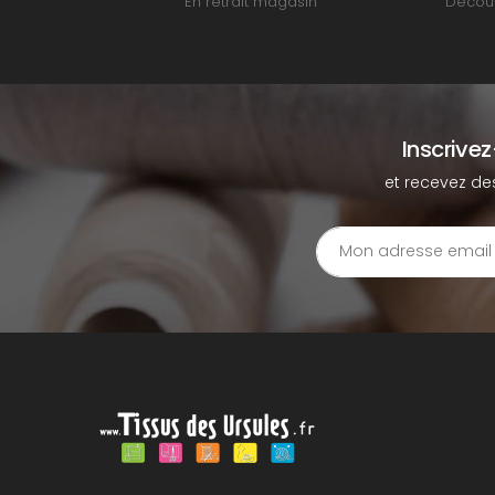
En retrait magasin
Découv
Inscrive
et recevez de