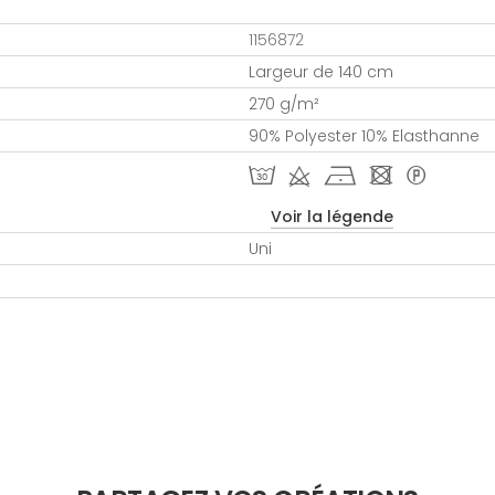
1156872
Largeur de 140 cm
270 g/m²
90% Polyester 10% Elasthanne
T d h - *
Voir la légende
Uni