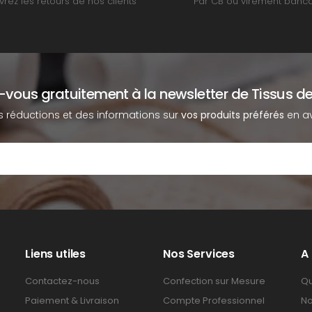
rez les retours de nos clients
Par CB ou virement banca
z-vous gratuitement à la newsletter de Tissus de
s réductions et des informations sur
vos produits préférés
en av
Liens utiles
Nos Services
A
Contactez-nous
Confection sur Mesure
Qu
Paiement & Livraison
Compte Professionnel
No