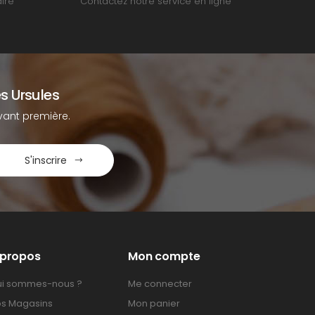
ire
Contactez notre service en ligne
s Ursules
ant première.
S'inscrire
 propos
Mon compte
i sommes-nous ?
Me connecter
s Magasins
Mon panier