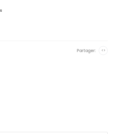
es
Partager:
<>