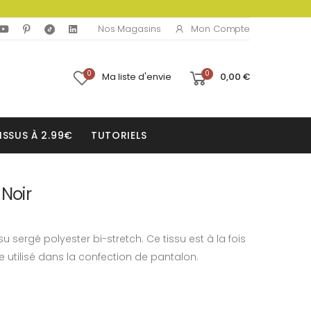
Mon Compte
Nos Magasins
0
0
Ma liste d'envie
0,00 €
ISSUS À 2.99€
TUTORIELS
 Noir
su sergé polyester bi-stretch. Ce tissu est à la fois
tre utilisé dans la confection de pantalon.