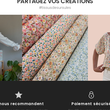
PARTAGEZ VOS CRÉATIONS
#tissusdesursules
s nous recommandent
Paiement sécuris