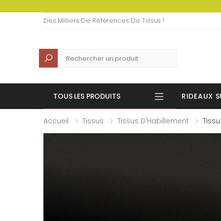
Des Milliers De Références De Tissus !
Recherche
TOUS LES PRODUITS
RIDEAUX S
Accueil
Tissus
Tissus D'Habillement
Tissu