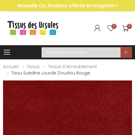
Nouvelle Co, livraison offerte en magasin !
0
0
Toggle mobile menu
Recherche
Accueil
Tissus
Tissus D'Ameublement
Tissu Suédine Lourde Doudou Rouge