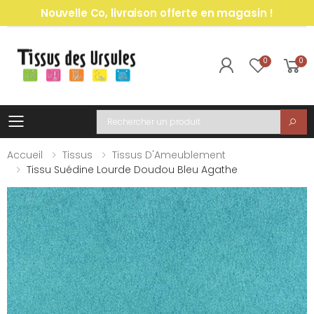
Nouvelle Co, livraison offerte en magasin !
0
0
Toggle mobile menu
Recherche
Accueil
Tissus
Tissus D'Ameublement
Tissu Suédine Lourde Doudou Bleu Agathe