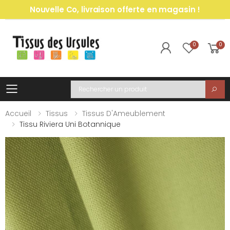
Nouvelle Co, livraison offerte en magasin !
0
0
Toggle mobile menu
Recherche
Accueil
Tissus
Tissus D'Ameublement
Tissu Riviera Uni Botannique