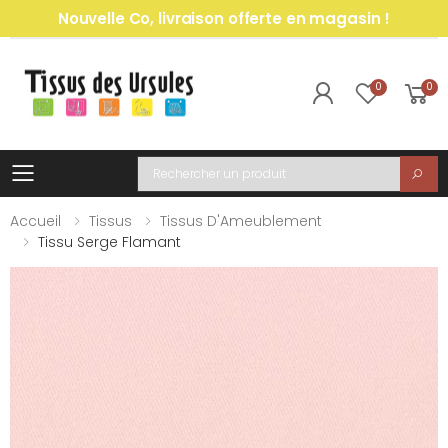
Nouvelle Co, livraison offerte en magasin !
0
0
Toggle mobile menu
Recherche
Accueil
Tissus
Tissus D'Ameublement
Tissu Serge Flamant