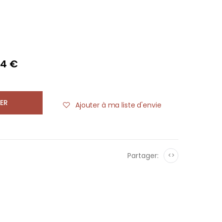
84 €
ER
Ajouter à ma liste d'envie
Partager:
<>