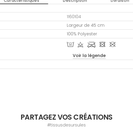
Caractéristiques
Description
Livraison
1160104
Largeur de 45 cm
100% Polyester
T d l - #
Voir la légende
PARTAGEZ VOS CRÉATIONS
#tissusdesursules