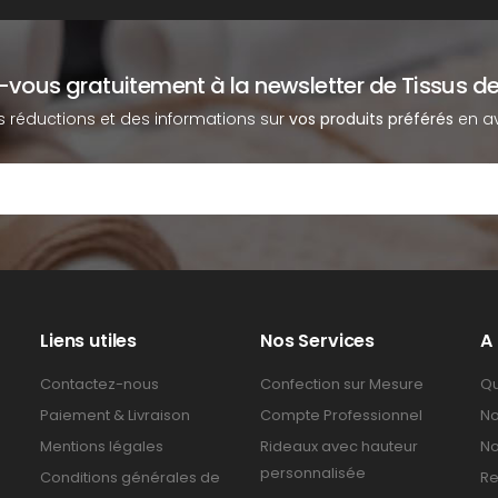
z-vous gratuitement à la newsletter de Tissus de
s réductions et des informations sur
vos produits préférés
en av
Liens utiles
Nos Services
A
Contactez-nous
Confection sur Mesure
Qu
Paiement & Livraison
Compte Professionnel
No
Mentions légales
Rideaux avec hauteur
No
personnalisée
Conditions générales de
Re