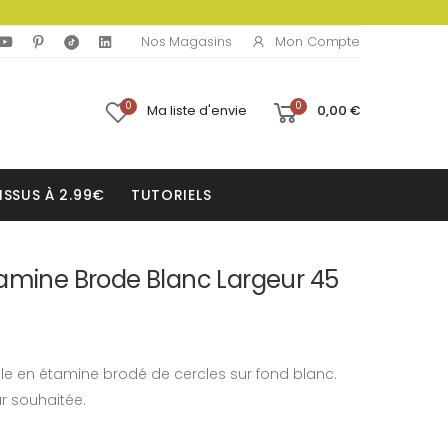
Mon Compte
Nos Magasins
0
0
Ma liste d'envie
0,00 €
ISSUS À 2.99€
TUTORIELS
tamine Brode Blanc Largeur 45
le en étamine brodé de cercles sur fond blanc.
r souhaitée.