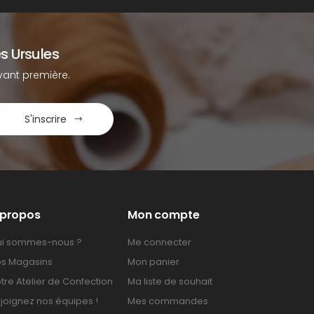
s Ursules
ant première.
S'inscrire
 propos
Mon compte
i sommes-nous ?
Me connecter
s Magasins
Mon panier
tre Atelier de Confection
Ma liste de souhait
joignez nos équipes !
Mes commandes