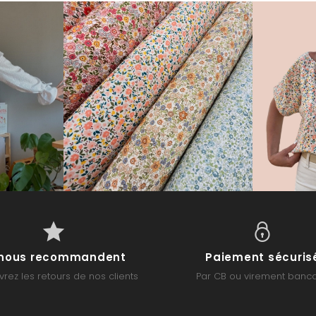
s nous recommandent
Paiement sécuris
rez les retours de nos clients
Par CB ou virement banca